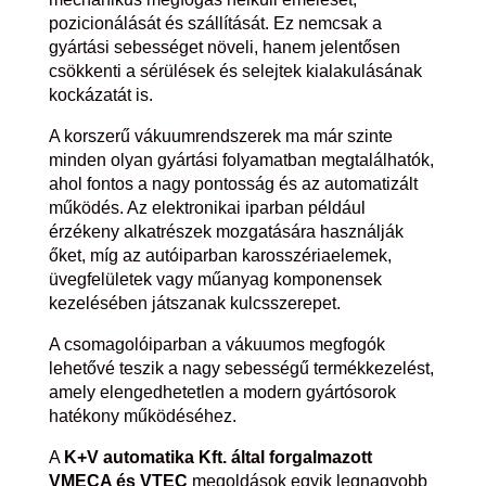
pozicionálását és szállítását. Ez nemcsak a
gyártási sebességet növeli, hanem jelentősen
csökkenti a sérülések és selejtek kialakulásának
kockázatát is.
A korszerű vákuumrendszerek ma már szinte
minden olyan gyártási folyamatban megtalálhatók,
ahol fontos a nagy pontosság és az automatizált
működés. Az elektronikai iparban például
érzékeny alkatrészek mozgatására használják
őket, míg az autóiparban karosszériaelemek,
üvegfelületek vagy műanyag komponensek
kezelésében játszanak kulcsszerepet.
A csomagolóiparban a vákuumos megfogók
lehetővé teszik a nagy sebességű termékkezelést,
amely elengedhetetlen a modern gyártósorok
hatékony működéséhez.
A
K+V automatika Kft. által forgalmazott
VMECA és VTEC
megoldások egyik legnagyobb