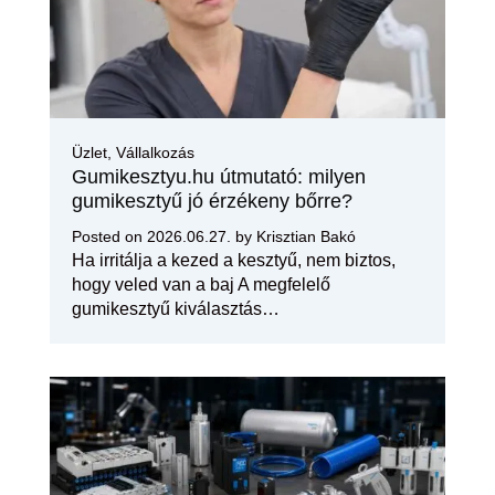
Üzlet, Vállalkozás
Gumikesztyu.hu útmutató: milyen
gumikesztyű jó érzékeny bőrre?
Posted on
2026.06.27.
by
Krisztian Bakó
Ha irritálja a kezed a kesztyű, nem biztos,
hogy veled van a baj A megfelelő
gumikesztyű kiválasztás…