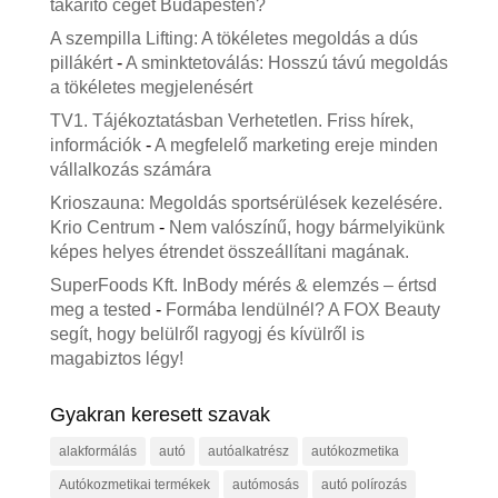
takarító céget Budapesten?
A szempilla Lifting: A tökéletes megoldás a dús
pillákért
-
A sminktetoválás: Hosszú távú megoldás
a tökéletes megjelenésért
TV1. Tájékoztatásban Verhetetlen. Friss hírek,
információk
-
A megfelelő marketing ereje minden
vállalkozás számára
Krioszauna: Megoldás sportsérülések kezelésére.
Krio Centrum
-
Nem valószínű, hogy bármelyikünk
képes helyes étrendet összeállítani magának.
SuperFoods Kft. InBody mérés & elemzés – értsd
meg a tested
-
Formába lendülnél? A FOX Beauty
segít, hogy belülről ragyogj és kívülről is
magabiztos légy!
Gyakran keresett szavak
alakformálás
autó
autóalkatrész
autókozmetika
Autókozmetikai termékek
autómosás
autó polírozás