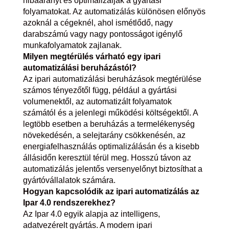
hibaarányt és optimalizálják a gyártási
folyamatokat. Az automatizálás különösen előnyös
azoknál a cégeknél, ahol ismétlődő, nagy
darabszámú vagy nagy pontosságot igénylő
munkafolyamatok zajlanak.
Milyen megtérülés várható egy ipari
automatizálási beruházástól?
Az ipari automatizálási beruházások megtérülése
számos tényezőtől függ, például a gyártási
volumenektől, az automatizált folyamatok
számától és a jelenlegi működési költségektől. A
legtöbb esetben a beruházás a termelékenység
növekedésén, a selejtarány csökkenésén, az
energiafelhasználás optimalizálásán és a kisebb
állásidőn keresztül térül meg. Hosszú távon az
automatizálás jelentős versenyelőnyt biztosíthat a
gyártóvállalatok számára.
Hogyan kapcsolódik az ipari automatizálás az
Ipar 4.0 rendszerekhez?
Az Ipar 4.0 egyik alapja az intelligens,
adatvezérelt gyártás. A modern ipari