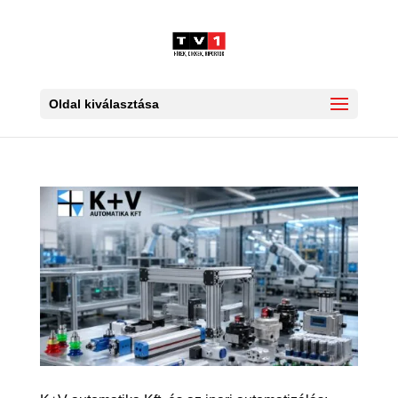
Oldal kiválasztása