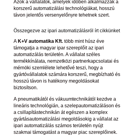
Azok a vállalatok, amelyek időben alkalmazzák a
korszerű automatizálási technológiákat, hosszú
távon jelentős versenyelőnyre tehetnek szert.
Összegezve az ipari automatizálásról írt cikkünket
A
K+V automatika Kft.
több mint húsz éve
támogatja a magyar ipar szereplőit az ipari
automatizálás területén. A vállalat széles
termékkínálata, nemzetközi partnerkapcsolatai és
mérnöki szemlélete lehetővé teszi, hogy a
gyártóvállalatok számára korszerű, megbízható és
hosszú távon is hatékony megoldásokat
biztosítson.
A pneumatikától és vákuumtechnikától kezdve a
lineáris technológián, a szelepautomatizáláson és
a csillapítástechnikán át egészen a komplex
gyártásautomatizálási megoldásokig a vállalat az
ipari automatizálás számos területén nyújt
szakmai támogatást a magyar piac szereplőinek.