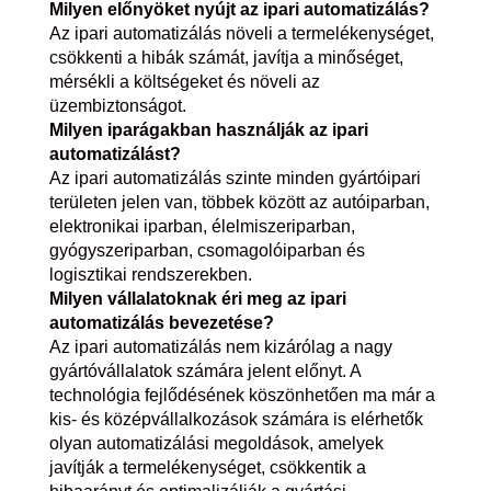
Milyen előnyöket nyújt az ipari automatizálás?
Az ipari automatizálás növeli a termelékenységet,
csökkenti a hibák számát, javítja a minőséget,
mérsékli a költségeket és növeli az
üzembiztonságot.
Milyen iparágakban használják az ipari
automatizálást?
Az ipari automatizálás szinte minden gyártóipari
területen jelen van, többek között az autóiparban,
elektronikai iparban, élelmiszeriparban,
gyógyszeriparban, csomagolóiparban és
logisztikai rendszerekben.
Milyen vállalatoknak éri meg az ipari
automatizálás bevezetése?
Az ipari automatizálás nem kizárólag a nagy
gyártóvállalatok számára jelent előnyt. A
technológia fejlődésének köszönhetően ma már a
kis- és középvállalkozások számára is elérhetők
olyan automatizálási megoldások, amelyek
javítják a termelékenységet, csökkentik a