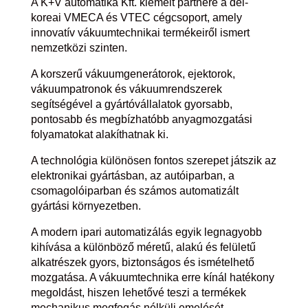
A K+V automatika Kft. kiemelt partnere a dél-
koreai VMECA és VTEC cégcsoport, amely
innovatív vákuumtechnikai termékeiről ismert
nemzetközi szinten.
A korszerű vákuumgenerátorok, ejektorok,
vákuumpatronok és vákuumrendszerek
segítségével a gyártóvállalatok gyorsabb,
pontosabb és megbízhatóbb anyagmozgatási
folyamatokat alakíthatnak ki.
A technológia különösen fontos szerepet játszik az
elektronikai gyártásban, az autóiparban, a
csomagolóiparban és számos automatizált
gyártási környezetben.
A modern ipari automatizálás egyik legnagyobb
kihívása a különböző méretű, alakú és felületű
alkatrészek gyors, biztonságos és ismételhető
mozgatása. A vákuumtechnika erre kínál hatékony
megoldást, hiszen lehetővé teszi a termékek
mechanikus megfogás nélküli emelését,