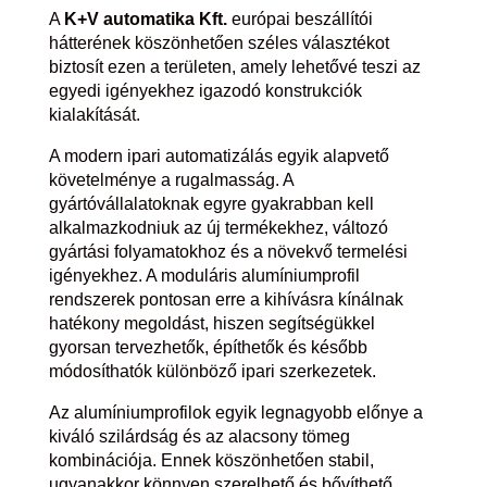
A
K+V automatika Kft.
európai beszállítói
hátterének köszönhetően széles választékot
biztosít ezen a területen, amely lehetővé teszi az
egyedi igényekhez igazodó konstrukciók
kialakítását.
A modern ipari automatizálás egyik alapvető
követelménye a rugalmasság. A
gyártóvállalatoknak egyre gyakrabban kell
alkalmazkodniuk az új termékekhez, változó
gyártási folyamatokhoz és a növekvő termelési
igényekhez. A moduláris alumíniumprofil
rendszerek pontosan erre a kihívásra kínálnak
hatékony megoldást, hiszen segítségükkel
gyorsan tervezhetők, építhetők és később
módosíthatók különböző ipari szerkezetek.
Az alumíniumprofilok egyik legnagyobb előnye a
kiváló szilárdság és az alacsony tömeg
kombinációja. Ennek köszönhetően stabil,
ugyanakkor könnyen szerelhető és bővíthető