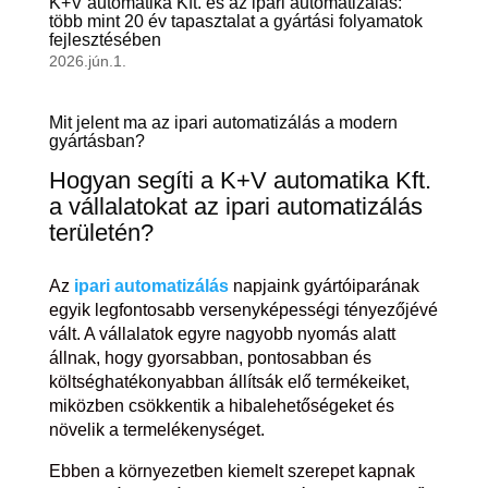
K+V automatika Kft. és az ipari automatizálás:
több mint 20 év tapasztalat a gyártási folyamatok
fejlesztésében
2026.jún.1.
Mit jelent ma az ipari automatizálás a modern
gyártásban?
Hogyan segíti a K+V automatika Kft.
a vállalatokat az ipari automatizálás
területén?
Az
ipari automatizálás
napjaink gyártóiparának
egyik legfontosabb versenyképességi tényezőjévé
vált. A vállalatok egyre nagyobb nyomás alatt
állnak, hogy gyorsabban, pontosabban és
költséghatékonyabban állítsák elő termékeiket,
miközben csökkentik a hibalehetőségeket és
növelik a termelékenységet.
Ebben a környezetben kiemelt szerepet kapnak