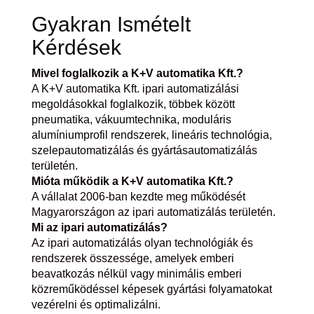
Gyakran Ismételt
Kérdések
Mivel foglalkozik a K+V automatika Kft.?
A K+V automatika Kft. ipari automatizálási
megoldásokkal foglalkozik, többek között
pneumatika, vákuumtechnika, moduláris
alumíniumprofil rendszerek, lineáris technológia,
szelepautomatizálás és gyártásautomatizálás
területén.
Mióta működik a K+V automatika Kft.?
A vállalat 2006-ban kezdte meg működését
Magyarországon az ipari automatizálás területén.
Mi az ipari automatizálás?
Az ipari automatizálás olyan technológiák és
rendszerek összessége, amelyek emberi
beavatkozás nélkül vagy minimális emberi
közreműködéssel képesek gyártási folyamatokat
vezérelni és optimalizálni.