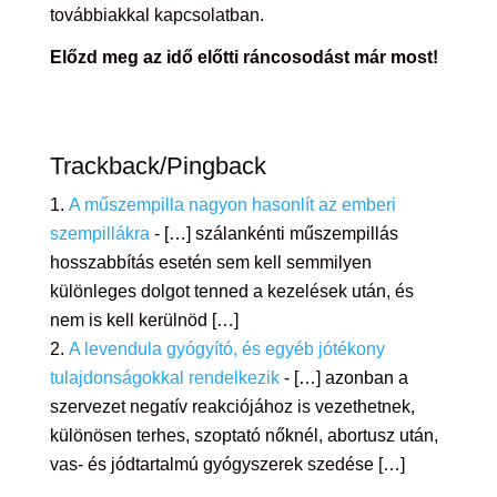
továbbiakkal kapcsolatban.
Előzd meg az idő előtti ráncosodást már most!
Trackback/Pingback
A műszempilla nagyon hasonlít az emberi
szempillákra
- […] szálankénti műszempillás
hosszabbítás esetén sem kell semmilyen
különleges dolgot tenned a kezelések után, és
nem is kell kerülnöd […]
A levendula gyógyító, és egyéb jótékony
tulajdonságokkal rendelkezik
- […] azonban a
szervezet negatív reakciójához is vezethetnek,
különösen terhes, szoptató nőknél, abortusz után,
vas- és jódtartalmú gyógyszerek szedése […]