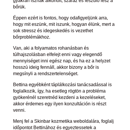
gyakran isznak alkoholt, száraz és feszülő lesz a
bőrük.
Éppen ezért is fontos, hogy odafigyeljünk arra,
hogy mit eszünk, mit iszunk, hogyan élünk, mert a
sok stressz és idegeskedés is vezethet
bőrproblémákhoz.
Van, aki a folyamatos rohanásban és
túlhajszolásban elfelejt enni vagy elegendő
mennyiséget inni egész nap, és ha ez a helyzet
hosszú ideig fennáll, akkor bizony a bőr is
megsínyli a rendszertelenséget.
Bettina egyébként táplálkozási tanácsadással is
foglalkozik, így, ha esetleg rögtön a probléma
gyökerénél szeretnéd kezdeni a kezeléseket,
akkor érdemes egy ilyen konzultáción is részt
venni.
Menj fel a Skinbar kozmetika weboldalára, foglalj
időpontot Bettinához és egyeztessetek a