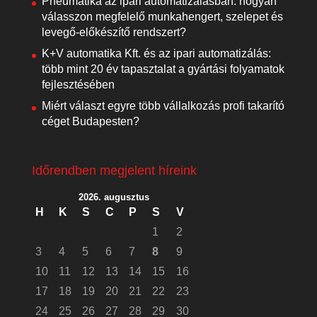
Pneumatika az ipari automatizálásban: hogyan
válasszon megfelelő munkahengert, szelepet és
levegő-előkészítő rendszert?
K+V automatika Kft. és az ipari automatizálás:
több mint 20 év tapasztalat a gyártási folyamatok
fejlesztésében
Miért választ egyre több vállalkozás profi takarító
céget Budapesten?
Időrendben megjelent híreink
2026. augusztus
H
K
S
C
P
S
V
1
2
3
4
5
6
7
8
9
10
11
12
13
14
15
16
17
18
19
20
21
22
23
24
25
26
27
28
29
30