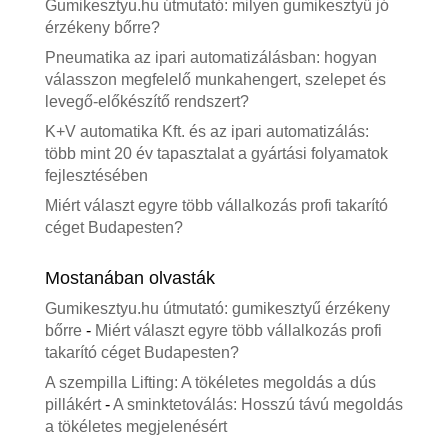
Gumikesztyu.hu útmutató: milyen gumikesztyű jó
érzékeny bőrre?
Pneumatika az ipari automatizálásban: hogyan
válasszon megfelelő munkahengert, szelepet és
levegő-előkészítő rendszert?
K+V automatika Kft. és az ipari automatizálás:
több mint 20 év tapasztalat a gyártási folyamatok
fejlesztésében
Miért választ egyre több vállalkozás profi takarító
céget Budapesten?
Mostanában olvasták
Gumikesztyu.hu útmutató: gumikesztyű érzékeny
bőrre
-
Miért választ egyre több vállalkozás profi
takarító céget Budapesten?
A szempilla Lifting: A tökéletes megoldás a dús
pillákért
-
A sminktetoválás: Hosszú távú megoldás
a tökéletes megjelenésért