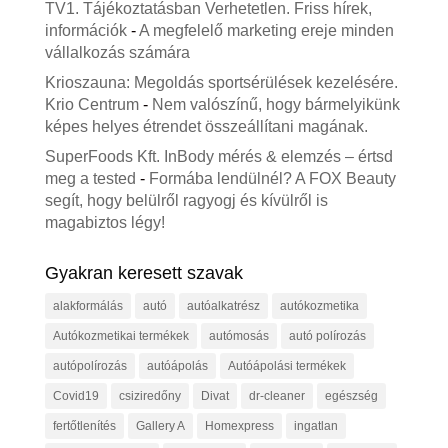
TV1. Tájékoztatásban Verhetetlen. Friss hírek,
információk
-
A megfelelő marketing ereje minden
vállalkozás számára
Krioszauna: Megoldás sportsérülések kezelésére.
Krio Centrum
-
Nem valószínű, hogy bármelyikünk
képes helyes étrendet összeállítani magának.
SuperFoods Kft. InBody mérés & elemzés – értsd
meg a tested
-
Formába lendülnél? A FOX Beauty
segít, hogy belülről ragyogj és kívülről is
magabiztos légy!
Gyakran keresett szavak
alakformálás
autó
autóalkatrész
autókozmetika
Autókozmetikai termékek
autómosás
autó polírozás
autópolírozás
autóápolás
Autóápolási termékek
Covid19
csiziredőny
Divat
dr-cleaner
egészség
fertőtlenítés
Gallery A
Homexpress
ingatlan