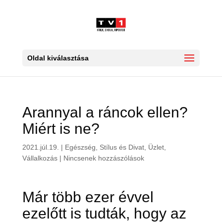
Oldal kiválasztása
Arannyal a ráncok ellen?
Miért is ne?
2021.júl.19.
|
Egészség
,
Stílus és Divat
,
Üzlet,
Vállalkozás
|
Nincsenek hozzászólások
Már több ezer évvel
ezelőtt is tudták, hogy az