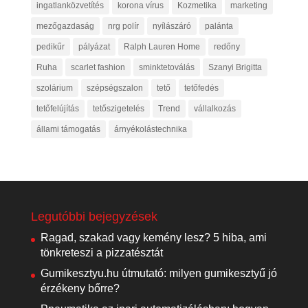
ingatlanközvetítés
korona vírus
Kozmetika
marketing
mezőgazdaság
nrg polír
nyílászáró
palánta
pedikűr
pályázat
Ralph Lauren Home
redőny
Ruha
scarlet fashion
sminktetoválás
Szanyi Brigitta
szolárium
szépségszalon
tető
tetőfedés
tetőfelújítás
tetőszigetelés
Trend
vállalkozás
állami támogatás
árnyékolástechnika
Legutóbbi bejegyzések
Ragad, szakad vagy kemény lesz? 5 hiba, ami
tönkreteszi a pizzatésztát
Gumikesztyu.hu útmutató: milyen gumikesztyű jó
érzékeny bőrre?