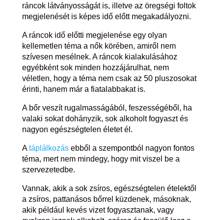
ráncok látványosságát is, illetve az öregségi foltok
megjelenését is képes idő előtt megakadályozni.
A ráncok idő előtti megjelenése egy olyan
kellemetlen téma a nők körében, amiről nem
szívesen mesélnek. A ráncok kialakulásához
egyébként sok minden hozzájárulhat, nem
véletlen, hogy a téma nem csak az 50 pluszosokat
érinti, hanem már a fiatalabbakat is.
A bőr veszít rugalmasságából, feszességéből, ha
valaki sokat dohányzik, sok alkoholt fogyaszt és
nagyon egészségtelen életet él.
A
táplálkozás
ebből a szempontból nagyon fontos
téma, mert nem mindegy, hogy mit viszel be a
szervezetedbe.
Vannak, akik a sok zsíros, egészségtelen ételektől
a zsíros, pattanásos bőrrel küzdenek, másoknak,
akik például kevés vizet fogyasztanak, vagy