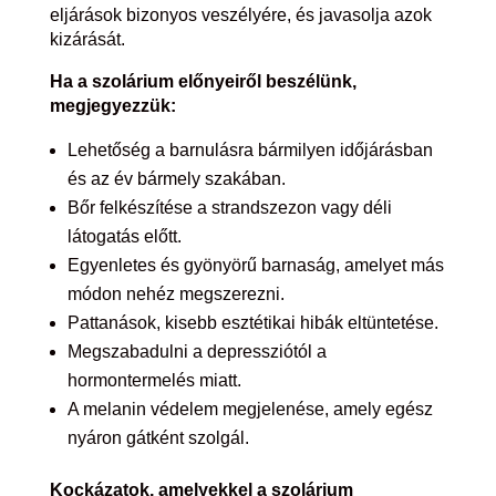
eljárások bizonyos veszélyére, és javasolja azok
kizárását.
Ha a szolárium előnyeiről beszélünk,
megjegyezzük:
Lehetőség a barnulásra bármilyen időjárásban
és az év bármely szakában.
Bőr felkészítése a strandszezon vagy déli
látogatás előtt.
Egyenletes és gyönyörű barnaság, amelyet más
módon nehéz megszerezni.
Pattanások, kisebb esztétikai hibák eltüntetése.
Megszabadulni a depressziótól a
hormontermelés miatt.
A melanin védelem megjelenése, amely egész
nyáron gátként szolgál.
Kockázatok, amelyekkel a szolárium