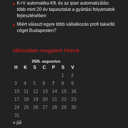
K+V automatika Kft. és az ipari automatizálás:
több mint 20 év tapasztalat a gyártási folyamatok
fejlesztésében
Miért választ egyre több vállalkozás profi takarító
céget Budapesten?
Időrendben megjelent híreink
2026. augusztus
H
K
S
C
P
S
V
1
2
3
4
5
6
7
8
9
10
11
12
13
14
15
16
17
18
19
20
21
22
23
24
25
26
27
28
29
30
31
« júl