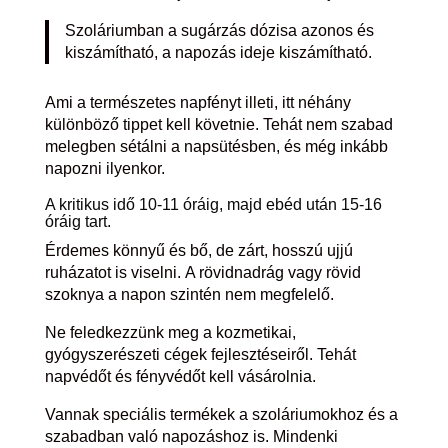
Szoláriumban a sugárzás dózisa azonos és
kiszámítható, a napozás ideje kiszámítható.
Ami a természetes napfényt illeti, itt néhány
különböző tippet kell követnie. Tehát nem szabad
melegben sétálni a napsütésben, és még inkább
napozni ilyenkor.
A kritikus idő 10-11 óráig, majd ebéd után 15-16
óráig tart.
Érdemes könnyű és bő, de zárt, hosszú ujjú
ruházatot is viselni. A rövidnadrág vagy rövid
szoknya a napon szintén nem megfelelő.
Ne feledkezzünk meg a kozmetikai,
gyógyszerészeti cégek fejlesztéseiről. Tehát
napvédőt és fényvédőt kell vásárolnia.
Vannak speciális termékek a szoláriumokhoz és a
szabadban való napozáshoz is. Mindenki