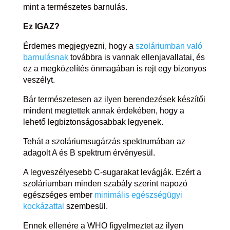
mint a természetes barnulás.
Ez IGAZ?
Érdemes megjegyezni, hogy a
szoláriumban való
barnulásnak
továbbra is vannak ellenjavallatai, és
ez a megközelítés önmagában is rejt egy bizonyos
veszélyt.
Bár természetesen az ilyen berendezések készítői
mindent megtettek annak érdekében, hogy a
lehető legbiztonságosabbak legyenek.
Tehát a szoláriumsugárzás spektrumában az
adagolt A és B spektrum érvényesül.
A legveszélyesebb C-sugarakat levágják. Ezért a
szoláriumban minden szabály szerint napozó
egészséges ember
minimális egészségügyi
kockázattal
szembesül.
Ennek ellenére a WHO figyelmeztet az ilyen