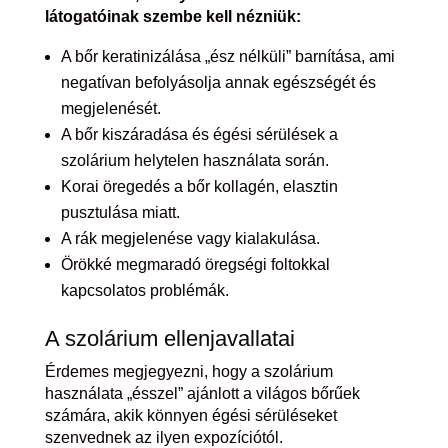
látogatóinak szembe kell nézniük:
A bőr keratinizálása „ész nélküli” barnítása, ami
negatívan befolyásolja annak egészségét és
megjelenését.
A bőr kiszáradása és égési sérülések a
szolárium helytelen használata során.
Korai öregedés a bőr kollagén, elasztin
pusztulása miatt.
A rák megjelenése vagy kialakulása.
Örökké megmaradó öregségi foltokkal
kapcsolatos problémák.
A szolárium ellenjavallatai
Érdemes megjegyezni, hogy a szolárium
használata „ésszel” ajánlott a világos bőrűek
számára, akik könnyen égési sérüléseket
szenvednek az ilyen expozíciótól.