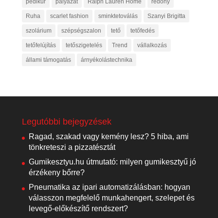
pedikűr
pályázat
Ralph Lauren Home
redőny
Ruha
scarlet fashion
sminktetoválás
Szanyi Brigitta
szolárium
szépségszalon
tető
tetőfedés
tetőfelújítás
tetőszigetelés
Trend
vállalkozás
állami támogatás
árnyékolástechnika
Legutóbbi bejegyzések
Ragad, szakad vagy kemény lesz? 5 hiba, ami
tönkreteszi a pizzatésztát
Gumikesztyu.hu útmutató: milyen gumikesztyű jó
érzékeny bőrre?
Pneumatika az ipari automatizálásban: hogyan
válasszon megfelelő munkahengert, szelepet és
levegő-előkészítő rendszert?