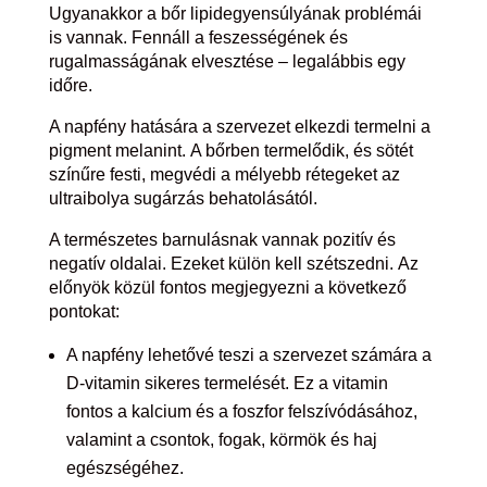
Ugyanakkor a bőr lipidegyensúlyának problémái
is vannak. Fennáll a feszességének és
rugalmasságának elvesztése – legalábbis egy
időre.
A napfény hatására a szervezet elkezdi termelni a
pigment melanint. A bőrben termelődik, és sötét
színűre festi, megvédi a mélyebb rétegeket az
ultraibolya sugárzás behatolásától.
A természetes barnulásnak vannak pozitív és
negatív oldalai. Ezeket külön kell szétszedni. Az
előnyök közül fontos megjegyezni a következő
pontokat:
A napfény lehetővé teszi a szervezet számára a
D-vitamin sikeres termelését. Ez a vitamin
fontos a kalcium és a foszfor felszívódásához,
valamint a csontok, fogak, körmök és haj
egészségéhez.