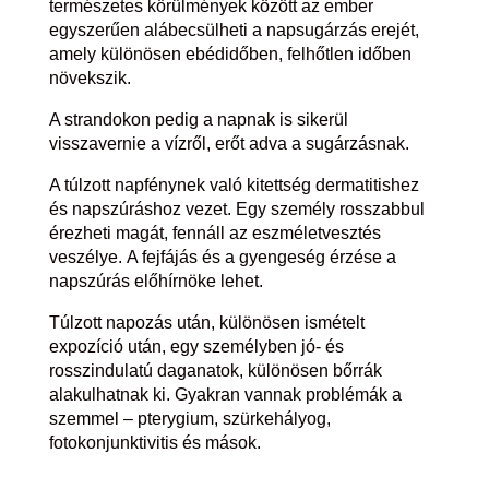
természetes körülmények között az ember
egyszerűen alábecsülheti a napsugárzás erejét,
amely különösen ebédidőben, felhőtlen időben
növekszik.
A strandokon pedig a napnak is sikerül
visszavernie a vízről, erőt adva a sugárzásnak.
A túlzott napfénynek való kitettség dermatitishez
és napszúráshoz vezet. Egy személy rosszabbul
érezheti magát, fennáll az eszméletvesztés
veszélye. A fejfájás és a gyengeség érzése a
napszúrás előhírnöke lehet.
Túlzott napozás után, különösen ismételt
expozíció után, egy személyben jó- és
rosszindulatú daganatok, különösen bőrrák
alakulhatnak ki. Gyakran vannak problémák a
szemmel – pterygium, szürkehályog,
fotokonjunktivitis és mások.