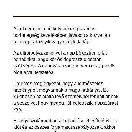
Az ekcémától a pikkelysömörig számos
bőrbetegség kezelésében javasolt a közvetlen
napsugarak egyik vagy másik „fajtája”.
Az ultraibolya, amellyel a nap bőkezűen ellát
bennünket, angolkór és depresszió esetén
szükséges. A napozás azonban nem csak pozitív
oldalaival tetszetős.
Érdemes megjegyezni, hogy a természetes
napfénynek megvannak a maga hátrányai. És
különösen az alatta lévő személynél fennáll annak
a veszélye, hogy megég, túlmelegszik, napszúrást
kap.
Ha egy szoláriumban a sugárzási teljesítményt, az
időt és az összes folyamatot szabályozzák, akkor