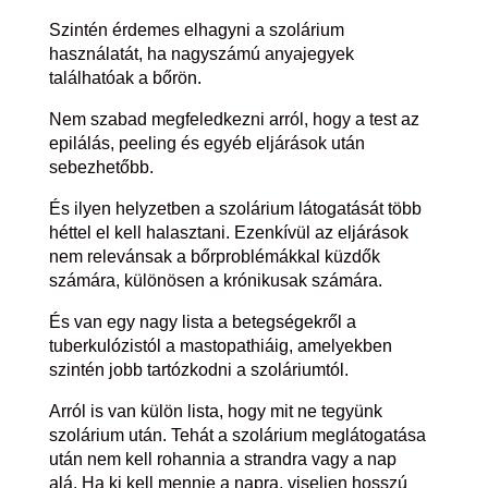
Szintén érdemes elhagyni a szolárium
használatát, ha nagyszámú anyajegyek
találhatóak a bőrön.
Nem szabad megfeledkezni arról, hogy a test az
epilálás, peeling és egyéb eljárások után
sebezhetőbb.
És ilyen helyzetben a szolárium látogatását több
héttel el kell halasztani. Ezenkívül az eljárások
nem relevánsak a bőrproblémákkal küzdők
számára, különösen a krónikusak számára.
És van egy nagy lista a betegségekről a
tuberkulózistól a mastopathiáig, amelyekben
szintén jobb tartózkodni a szoláriumtól.
Arról is van külön lista, hogy mit ne tegyünk
szolárium után. Tehát a szolárium meglátogatása
után nem kell rohannia a strandra vagy a nap
alá. Ha ki kell mennie a napra, viseljen hosszú