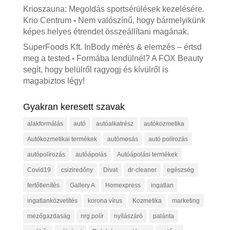
Krioszauna: Megoldás sportsérülések kezelésére.
Krio Centrum
-
Nem valószínű, hogy bármelyikünk
képes helyes étrendet összeállítani magának.
SuperFoods Kft. InBody mérés & elemzés – értsd
meg a tested
-
Formába lendülnél? A FOX Beauty
segít, hogy belülről ragyogj és kívülről is
magabiztos légy!
Gyakran keresett szavak
alakformálás
autó
autóalkatrész
autókozmetika
Autókozmetikai termékek
autómosás
autó polírozás
autópolírozás
autóápolás
Autóápolási termékek
Covid19
csiziredőny
Divat
dr-cleaner
egészség
fertőtlenítés
Gallery A
Homexpress
ingatlan
ingatlanközvetítés
korona vírus
Kozmetika
marketing
mezőgazdaság
nrg polír
nyílászáró
palánta