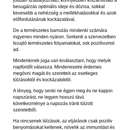
jobban szabályozható, könnyebben kiszámítható a
besugárzás optimális ideje és dózisa, sokkal
kevesebb a nehézség a mellékhatásokkal és azok
előfordulásának kockázatával.
De a természetes barnulás mindenki számára
ingyenes minden nyáron. Serkenti a szervezetben
lezajló természetes folyamatokat, sok pozitívumot
ad.
Mindenkinek joga van kiválasztani, hogy melyik
napfürdőt válassza. Mindenesetre érdemes
megóvni magát és szeretteit az esetleges
túlzásoktól és kockázatoktól.
A lényeg, hogy senki ne égjen meg és ne kapjon
napszúrást, ne legyen hosszú távú
következménye a napozás iránti túlzott
szeretetből.
Ha nincsenek túlzások, az eljárások csak pozitív
benyomásokat keltenek, növelik az immunitást és