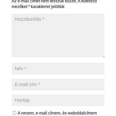
Az e-mail címet nem tesszük közzé.
A kötelező
mezőket
*
karakterrel jelöltük
A nevem, e-mail címem, és weboldalcímem