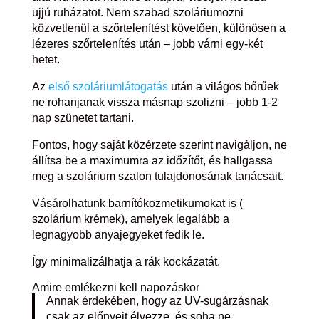
ujjú ruházatot. Nem szabad szoláriumozni
közvetlenül a szőrtelenítést követően, különösen a
lézeres szőrtelenítés után – jobb várni egy-két
hetet.
Az
első szoláriumlátogatás
után a világos bőrűek
ne rohanjanak vissza másnap szolizni – jobb 1-2
nap szünetet tartani.
Fontos, hogy saját közérzete szerint navigáljon, ne
állítsa be a maximumra az időzítőt, és hallgassa
meg a szolárium szalon tulajdonosának tanácsait.
Vásárolhatunk barnítókozmetikumokat is (
szolárium krémek), amelyek legalább a
legnagyobb anyajegyeket fedik le.
Így minimalizálhatja a rák kockázatát.
Amire emlékezni kell napozáskor
Annak érdekében, hogy az UV-sugárzásnak
csak az előnyeit élvezze, és soha ne