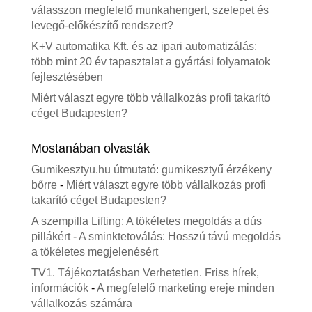
válasszon megfelelő munkahengert, szelepet és
levegő-előkészítő rendszert?
K+V automatika Kft. és az ipari automatizálás:
több mint 20 év tapasztalat a gyártási folyamatok
fejlesztésében
Miért választ egyre több vállalkozás profi takarító
céget Budapesten?
Mostanában olvasták
Gumikesztyu.hu útmutató: gumikesztyű érzékeny
bőrre
-
Miért választ egyre több vállalkozás profi
takarító céget Budapesten?
A szempilla Lifting: A tökéletes megoldás a dús
pillákért
-
A sminktetoválás: Hosszú távú megoldás
a tökéletes megjelenésért
TV1. Tájékoztatásban Verhetetlen. Friss hírek,
információk
-
A megfelelő marketing ereje minden
vállalkozás számára