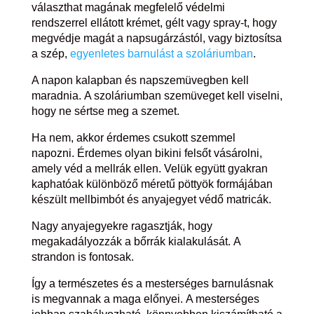
választhat magának megfelelő védelmi
rendszerrel ellátott krémet, gélt vagy spray-t, hogy
megvédje magát a napsugárzástól, vagy biztosítsa
a szép,
egyenletes barnulást a szoláriumban
.
A napon kalapban és napszemüvegben kell
maradnia. A szoláriumban szemüveget kell viselni,
hogy ne sértse meg a szemet.
Ha nem, akkor érdemes csukott szemmel
napozni. Érdemes olyan bikini felsőt vásárolni,
amely véd a mellrák ellen. Velük együtt gyakran
kaphatóak különböző méretű pöttyök formájában
készült mellbimbót és anyajegyet védő matricák.
Nagy anyajegyekre ragasztják, hogy
megakadályozzák a bőrrák kialakulását. A
strandon is fontosak.
Így a természetes és a mesterséges barnulásnak
is megvannak a maga előnyei. A mesterséges