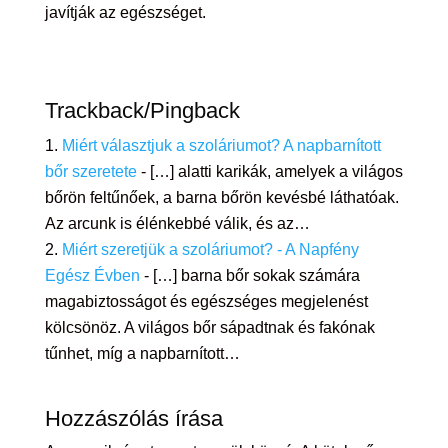
javítják az egészséget.
Trackback/Pingback
Miért választjuk a szoláriumot? A napbarnított
bőr szeretete
- […] alatti karikák, amelyek a világos
bőrön feltűnőek, a barna bőrön kevésbé láthatóak.
Az arcunk is élénkebbé válik, és az…
Miért szeretjük a szoláriumot? - A Napfény
Egész Évben
- […] barna bőr sokak számára
magabiztosságot és egészséges megjelenést
kölcsönöz. A világos bőr sápadtnak és fakónak
tűnhet, míg a napbarnított…
Hozzászólás írása