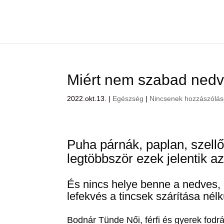
Miért nem szabad nedve
2022.okt.13.
|
Egészség
|
Nincsenek hozzászólá
Puha párnák, paplan, szell
legtöbbször ezek jelentik az
És nincs helye benne a nedves, 
lefekvés a tincsek szárítása nélk
Bodnár Tünde Női, férfi és gyerek fodr