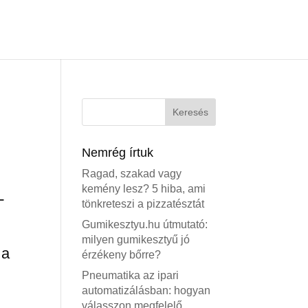
Nemrég írtuk
Ragad, szakad vagy
kemény lesz? 5 hiba, ami
–
tönkreteszi a pizzatésztát
Gumikesztyu.hu útmutató:
milyen gumikesztyű jó
 a
érzékeny bőrre?
Pneumatika az ipari
automatizálásban: hogyan
válasszon megfelelő