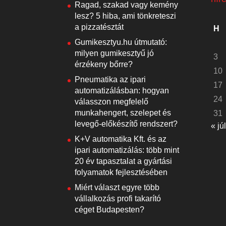
Ragad, szakad vagy kemény
lesz? 5 hiba, ami tönkreteszi
a pizzatésztát
H
Gumikesztyu.hu útmutató:
milyen gumikesztyű jó
3
érzékeny bőrre?
10
Pneumatika az ipari
17
automatizálásban: hogyan
24
válasszon megfelelő
munkahengert, szelepet és
31
levegő-előkészítő rendszert?
« júl
K+V automatika Kft. és az
ipari automatizálás: több mint
20 év tapasztalat a gyártási
folyamatok fejlesztésében
Miért választ egyre több
vállalkozás profi takarító
céget Budapesten?