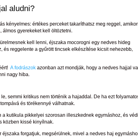
jal aludni
?
s kényelmes: értékes perceket takaríthatsz meg reggel, amikor
i, álmos gyerekeket kell öltöztetni.
ürelmesnek kell lenni, éjszaka mocorogni egy nedves hideg
, és reggelente a gyűrött tincsek elkészítése kicsit nehezebb,
éért!
A fodrászok
azonban azt mondják, hogy a nedves hajjal va
nni nagy hiba.
l le, semmi kritikus nem történik a hajaddal. De ha ezt folyamat
k tompává és törékennyé válhatnak.
 a kutikula pikkelyei szorosan illeszkednek egymáshoz, és véd
ás közben kissé kinyílnak.
 éjszaka forgatjuk, megsérülnek, mivel a nedves haj egymásho