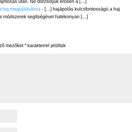
ajmosás után. Ne dörzsöljük erősen a […]
a haj megújításához
- […] hajápolás kulcsfontosságú a haj
s módszerek segítségével hatékonyan […]
ező mezőket
*
karakterrel jelöltük