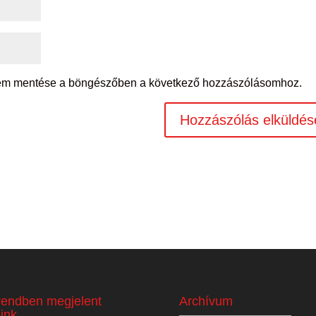
mem mentése a böngészőben a következő hozzászólásomhoz.
rendben megjelent
Archívum
eink