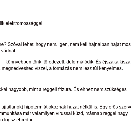
ődik elektromossággal.
cre? Szóval lehet, hogy nem. Igen, nem kell hajnalban hajat mo
 vártnál.
 – könnyebben törik, töredezett, deformálódik. És éjszaka kiszá
is megnedvesíted vízzel, a formázás nem lesz túl kényelmes.
okkal nagyobb, mint a reggeli frizura. És ehhez nem szükséges
 ujjatlanok) hipotermiát okoznak huzat nélkül is. Egy erős szerv
az immunitása már valamilyen vírussal küzd, másnap reggel nagy
 fogsz ébredni.