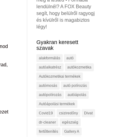
lendülnél? A FOX Beauty
segít, hogy belülről ragyogj
és kívülről is magabiztos
légy!
Gyakran keresett
snod
szavak
alakformálás
autó
rad,
autóalkatrész
autókozmetika
Autókozmetikai termékek
autómosás
autó polírozás
autópolírozás
autóápolás
Autóápolási termékek
ezet
Covid19
csiziredőny
Divat
dr-cleaner
egészség
fertőtlenítés
Gallery A