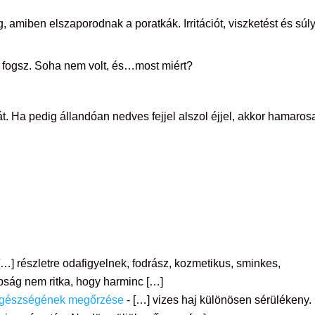
 amiben elszaporodnak a poratkák. Irritációt, viszketést és súl
i fogsz. Soha nem volt, és…most miért?
t. Ha pedig állandóan nedves fejjel alszol éjjel, akkor hamaros
[…] részletre odafigyelnek, fodrász, kozmetikus, sminkes,
ság nem ritka, hogy harminc […]
j egészségének megőrzése
- […] vizes haj különösen sérülékeny.