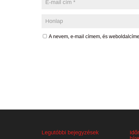
A nevem, e-mail címem, és weboldalcí
Legutóbbi bejegyzések
Idő
hír