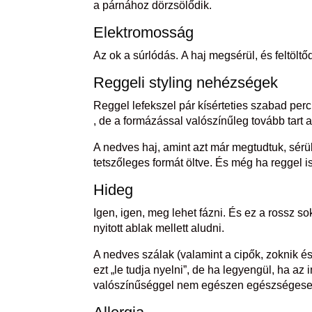
a párnához dörzsölődik.
Elektromosság
Az ok a súrlódás. A haj megsérül, és feltölt
Reggeli styling nehézségek
Reggel lefekszel pár kísérteties szabad per
, de a formázással valószínűleg tovább tart a
A nedves haj, amint azt már megtudtuk, sérül
tetszőleges formát öltve. És még ha reggel 
Hideg
Igen, igen, meg lehet fázni. És ez a rossz s
nyitott ablak mellett aludni.
A nedves szálak (valamint a cipők, zoknik és
ezt „le tudja nyelni”, de ha legyengül, ha 
valószínűséggel nem egészen egészségesen