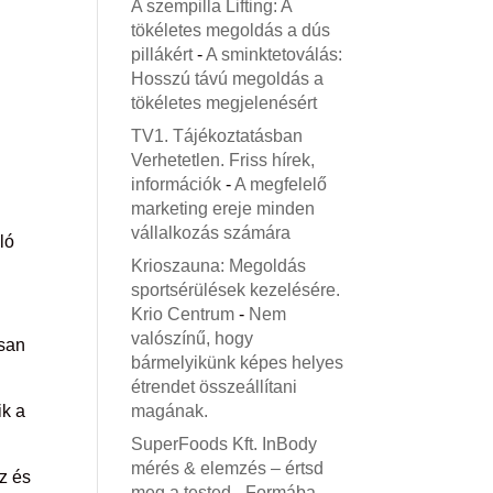
A szempilla Lifting: A
tökéletes megoldás a dús
pillákért
-
A sminktetoválás:
Hosszú távú megoldás a
tökéletes megjelenésért
TV1. Tájékoztatásban
Verhetetlen. Friss hírek,
információk
-
A megfelelő
marketing ereje minden
vállalkozás számára
ló
Krioszauna: Megoldás
sportsérülések kezelésére.
Krio Centrum
-
Nem
valószínű, hogy
osan
bármelyikünk képes helyes
étrendet összeállítani
magának.
ik a
SuperFoods Kft. InBody
mérés & elemzés – értsd
z és
meg a tested
-
Formába