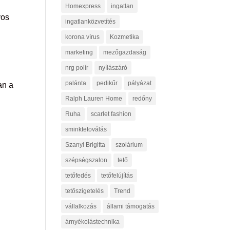
Homexpress
ingatlan
yos
ingatlanközvetítés
korona vírus
Kozmetika
marketing
mezőgazdaság
nrg polír
nyílászáró
palánta
pedikűr
pályázat
an a
Ralph Lauren Home
redőny
Ruha
scarlet fashion
sminktetoválás
Szanyi Brigitta
szolárium
szépségszalon
tető
tetőfedés
tetőfelújítás
tetőszigetelés
Trend
vállalkozás
állami támogatás
árnyékolástechnika