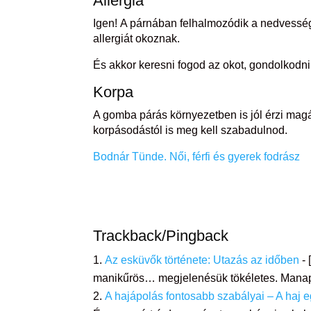
Allergia
Igen! A párnában felhalmozódik a nedvesség,
allergiát okoznak.
És akkor keresni fogod az okot, gondolkodn
Korpa
A gomba párás környezetben is jól érzi magá
korpásodástól is meg kell szabadulnod.
Bodnár Tünde. Női, férfi és gyerek fodrász
Trackback/Pingback
Az esküvők története: Utazás az időben
- 
manikűrös… megjelenésük tökéletes. Manap
A hajápolás fontosabb szabályai – A ha