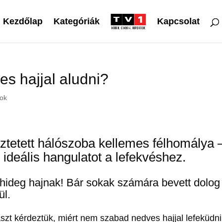
Kezdőlap
Kategóriák
Kapcsolat
s hajjal aludni?
sok
őztetett hálószoba kellemes félhomálya 
 ideális hangulatot a lefekvéshez.
hideg hajnak! Bár sokak számára bevett dolog
ül.
ászt kérdeztük, miért nem szabad nedves hajjal lefeküdni