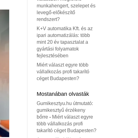
munkahengert, szelepet és
levegő-előkészítő
rendszert?
K+V automatika Kft. és az
ipari automatizálás: több
mint 20 év tapasztalat a
gyártási folyamatok
fejlesztésében
Miért választ egyre több
vállalkozás profi takarító
céget Budapesten?
Mostanában olvasták
Gumikesztyu.hu útmutató:
gumikesztyű érzékeny
bőrre
-
Miért választ egyre
több vállalkozás profi
takarító céget Budapesten?