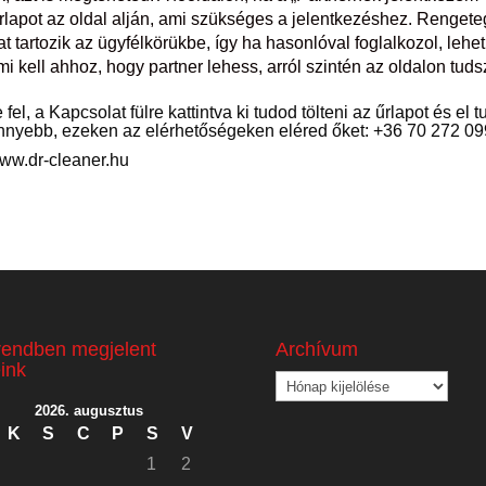
 űrlapot az oldal alján, ami szükséges a jelentkezéshez. Rengete
at tartozik az ügyfélkörükbe, így ha hasonlóval foglalkozol, lehet
i kell ahhoz, hogy partner lehess, arról szintén az oldalon tuds
, a Kapcsolat fülre kattintva ki tudod tölteni az űrlapot és el 
nnyebb, ezeken az elérhetőségeken eléred őket: +36 70 272 09
 www.dr-cleaner.hu
rendben megjelent
Archívum
eink
Archívum
2026. augusztus
K
S
C
P
S
V
1
2