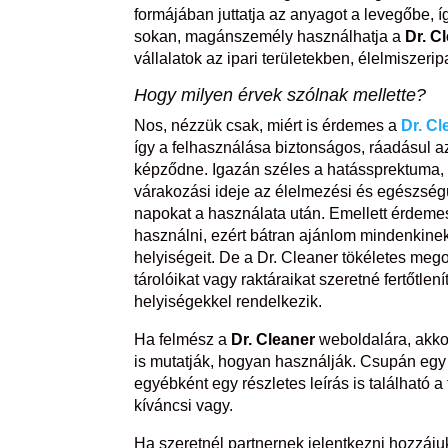
formájában juttatja az anyagot a levegőbe, 
sokan, magánszemély használhatja a
Dr. C
vállalatok az ipari területekben, élelmisze
Hogy milyen érvek szólnak mellette?
Nos, nézzük csak, miért is érdemes a
Dr. Cl
így a felhasználása biztonságos, ráadásul 
képződne. Igazán széles a hatássprektuma, m
várakozási ideje az élelmezési és egészségü
napokat a használata után. Emellett érdeme
használni, ezért bátran ajánlom mindenkinek
helyiségeit. De a Dr. Cleaner tökéletes mego
tárolóikat vagy raktáraikat szeretné fertőtl
helyiségekkel rendelkezik.
Ha felmész a
Dr. Cleaner
weboldalára, akkor
is mutatják, hogyan használják. Csupán egy
egyébként egy részletes leírás is található
kíváncsi vagy.
Ha szeretnél partnernek jelentkezni hozzájuk