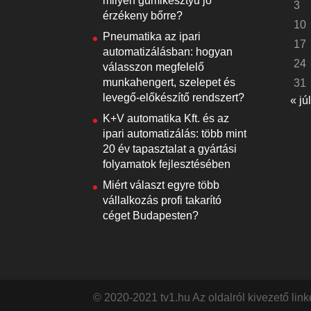
milyen gumikesztyű jó
3
érzékeny bőrre?
10
Pneumatika az ipari
17
automatizálásban: hogyan
24
válasszon megfelelő
munkahengert, szelepet és
31
levegő-előkészítő rendszert?
« júl
K+V automatika Kft. és az
ipari automatizálás: több mint
20 év tapasztalat a gyártási
folyamatok fejlesztésében
Miért választ egyre több
vállalkozás profi takarító
céget Budapesten?
© 2020-2021 tv1.hu Az oldalról kivezető lin