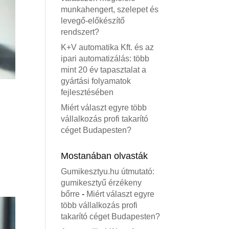
munkahengert, szelepet és
levegő-előkészítő
rendszert?
K+V automatika Kft. és az
ipari automatizálás: több
mint 20 év tapasztalat a
gyártási folyamatok
fejlesztésében
Miért választ egyre több
vállalkozás profi takarító
céget Budapesten?
Mostanában olvasták
Gumikesztyu.hu útmutató:
gumikesztyű érzékeny
bőrre
-
Miért választ egyre
több vállalkozás profi
takarító céget Budapesten?