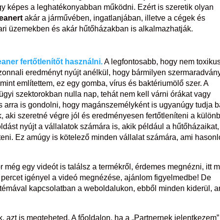
így képes a leghatékonyabban működni. Ezért is szeretik olyan
leanert
akár a járművében, ingatlanjában, illetve a cégek és
ripari üzemekben és akár hűtőházakban is alkalmazhatják.
eaner fertőtlenítőt használni.
A legfontosabb, hogy nem toxikus
azonnali eredményt nyújt anélkül, hogy bármilyen szermaradvány
int említettem, ez egy gomba, vírus és baktériumölő szer. A
gyi szektorokban nulla nap, tehát nem kell várni órákat vagy
s arra is gondolni, hogy magánszemélyként is ugyanúgy tudja b
, aki szeretné végre jól és eredményesen fertőtleníteni a külön
ldást nyújt a vállalatok számára is, akik például a hűtőházaikat,
eníteni. Ez amúgy is kötelező minden vállalat számára, ami hasonl
 még egy videót is találsz a termékről, érdemes megnézni, itt 
 percet igényel a videó megnézése, ajánlom figyelmedbe! De
 a témával kapcsolatban a weboldalukon, ebből minden kiderül, a
, azt is megteheted. A főoldalon, ha a „Partnernek jelentkezem”