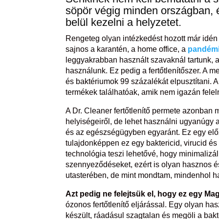
söpör végig minden országban, é
belül kezelni a helyzetet.
Rengeteg olyan intézkedést hozott már idén 
sajnos a karantén, a home office, a
pandém
leggyakrabban használt szavaknál tartunk, 
használunk. Ez pedig a fertőtlenítőszer. A m
és baktériumok 99 százalékát elpusztítani. A
termékek találhatóak, amik nem igazán fele
A Dr. Cleaner fertőtlenítő permete azonban
helyiségeiről, de lehet használni ugyanúgy
és az egészségügyben egyaránt. Ez egy előzet
tulajdonképpen ez egy baktericid, virucid és f
technológia teszi lehetővé, hogy minimalizá
szennyeződéseket, ezért is olyan hasznos é
utasterében, de mint mondtam, mindenhol h
Azt pedig ne felejtsük el, hogy ez egy Mag
ózonos fertőtlenítő eljárással. Egy olyan 
készült, ráadásul szagtalan és megöli a bak