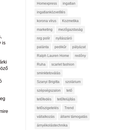
Homexpress
ingatlan
ingatlanközvetítés
korona vírus
Kozmetika
marketing
mezőgazdaság
,
nrg polír
nyílászáró
 is
palánta
pedikűr
pályázat
Ralph Lauren Home
redőny
árki
Ruha
scarlet fashion
böző
sminktetoválás
ó
Szanyi Brigitta
szolárium
szépségszalon
tető
meg
tetőfedés
tetőfelújítás
tetőszigetelés
Trend
mire
vállalkozás
állami támogatás
árnyékolástechnika