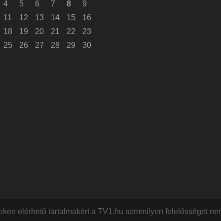
4
5
6
7
8
9
11
12
13
14
15
16
18
19
20
21
22
23
25
26
27
28
29
30
keken elérhető tartalmakért a TV1.hu semmilyen felelősséget nem