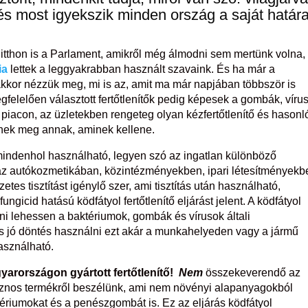
s most igyekszik minden ország a saját határa
itthon is a Parlament, amikről még álmodni sem mertünk volna, 
ia
lettek a leggyakrabban használt szavaink. És ha már a
akkor nézzük meg, mi is az, amit ma már napjában többször is
egfelelően választott fertőtlenítők pedig képesek a gombák, víru
 piacon, az üzletekben rengeteg olyan kézfertőtlenítő és hasonl
lnek meg annak, aminek kellene.
 mindenhol használható, legyen szó az ingatlan különböző
 az autókozmetikában, közintézményekben, ipari létesítményekb
es tisztítást igénylő szer, ami tisztítás után használható,
ungicid hatású ködfátyol fertőtlenítő eljárást jelent. A ködfátyol
lni lehessen a baktériumok, gombák és vírusok általi
s jó döntés használni ezt akár a munkahelyeden vagy a jármű
asználható.
yarországon gyártott fertőtlenítő!
Nem
összekeverendő az
hasznos termékről beszélünk, ami nem növényi alapanyagokból
tériumokat és a penészgombát is. Ez az eljárás ködfátyol