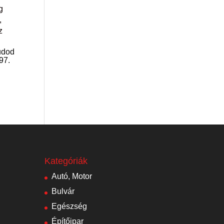
g
,
z
tudod
97.
Kategóriák
Autó, Motor
Bulvár
Egészség
Építőipar