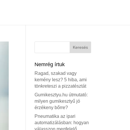
Nemrég írtuk
Ragad, szakad vagy
kemény lesz? 5 hiba, ami
tönkreteszi a pizzatésztát
Gumikesztyu.hu útmutató:
milyen gumikesztyű jó
érzékeny bőrre?
Pneumatika az ipari
automatizálásban: hogyan
válasszon megfelelő