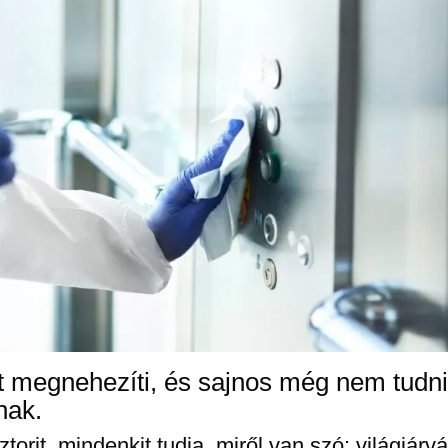
ét megnehezíti, és sajnos még nem tudni
nak.
orit, mindenkit tudja, miről van szó: világjárv