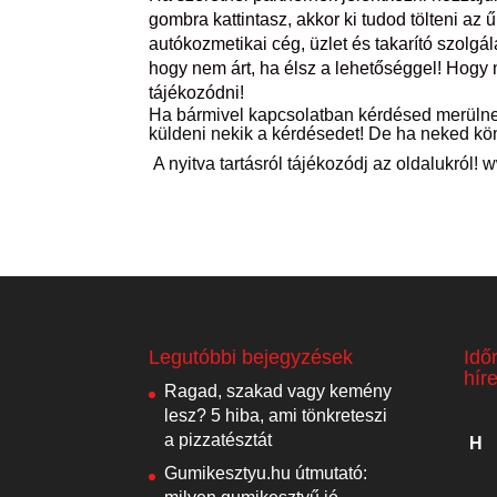
gombra kattintasz, akkor ki tudod tölteni az
autókozmetikai cég, üzlet és takarító szolgál
hogy nem árt, ha élsz a lehetőséggel! Hogy m
tájékozódni!
Ha bármivel kapcsolatban kérdésed merülne fel
küldeni nekik a kérdésedet! De ha neked kö
A nyitva tartásról tájékozódj az oldalukról!
Legutóbbi bejegyzések
Idő
hír
Ragad, szakad vagy kemény
lesz? 5 hiba, ami tönkreteszi
a pizzatésztát
H
Gumikesztyu.hu útmutató: