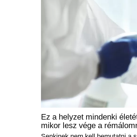
Ez a helyzet mindenki élet
mikor lesz vége a rémálom
Senkinek nem kell bemutatni a szt