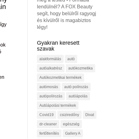
in
lendülnél? A FOX Beauty
segít, hogy belülről ragyogj
és kívülről is magabiztos
így
légy!
Gyakran keresett
sok
szavak
ó
alakformálás
autó
autóalkatrész
autókozmetika
en
Autókozmetikai termékek
autómosás
autó polírozás
autópolírozás
autóápolás
Autóápolási termékek
Covid19
csiziredőny
Divat
dr-cleaner
egészség
fertőtlenítés
Gallery A