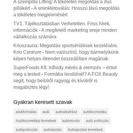
A szempilla Lifting: A tökéletes megoldás a dús
pillákért
-
A sminktetoválás: Hosszú távú megoldás
a tökéletes megjelenésért
TV1. Tájékoztatásban Verhetetlen. Friss hírek,
információk
-
A megfelelő marketing ereje minden
vállalkozás számára
Krioszauna: Megoldás sportsérülések kezelésére.
Krio Centrum
-
Nem valószínű, hogy bármelyikünk
képes helyes étrendet összeállítani magának.
SuperFoods Kft. InBody mérés & elemzés – értsd
meg a tested
-
Formába lendülnél? A FOX Beauty
segít, hogy belülről ragyogj és kívülről is
magabiztos légy!
Gyakran keresett szavak
alakformálás
autó
autóalkatrész
autókozmetika
Autókozmetikai termékek
autómosás
autó polírozás
autópolírozás
autóápolás
Autóápolási termékek