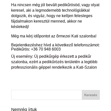
Ha nincsen még jól bevált pedikűrösöd, vagy olyat
keresel, aki a legmodernebb technológiákkal
dolgozik, és vigyáz, hogy ne kelljen felesleges
fájdalmakon keresztül menned, akkor ne
késlekedj!
Még ma kérj időpontot az őrmezei Kati szalonba!
Bejelentkezéshez hívd a következő telefonszámot:
Pedikűrös: +36 70 948 6003
Új esemény: Új pedikűrgép érkezett a pedikűr
szalonba, ezért a pedikűrözés területén a legtöbb
professzionális géppel rendelkezik a Kati-Szalon
Nemrég írtuk