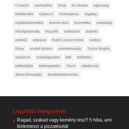
Covid19
csiziredőny
Divat
dr-cleaner
egészség
fertőtlenítés
Gallery A
Homexpress
ingatlan
ingatlanközvetítés
korona vírus
Kozmetika
marketing
mezőgazdaság
nrg polír
nyílászáró
palánta
pedikűr
pályázat
Ralph Lauren Home
redőny
Ruha
scarlet fashion
sminktetoválás
Szanyi Brigitta
szolárium
szépségszalon
tető
tetőfedés
tetőfelújítás
tetőszigetelés
Trend
vállalkozás
állami támogatás
árnyékolástechnika
Legutóbbi bejegyzések
Ragad, szakad vagy kemény lesz? 5 hiba, ami
tönkreteszi a pizzatésztát