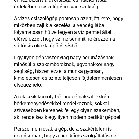
érdekében csiszológépre van szükség.
A vizes csiszológép pontosan azért jött létre, hogy
miközben zajlik a kezelés, a vendég lába
folyamatosan hűtve legyen a víz permet által,
elérve ezzel, hogy szinte semmit ne érezzen a
súrlódás okozta égő érzésből.
Egy ilyen gép viszonylag nagy beruházásnak
minősül a szakembereknek, ugyanakkor nagy
segítség, hiszen ezzel a munka gyorsan,
kíméletesen és szinte teljesen fájdalommentesen
elvégezhető.
Azok, akik komoly bőr problémákkal, extrém
bőrkeményedésekkel rendelkeznek, sokkal
szívesebben keresnek fel egy olyan szakembert,
aki rendelkezik egy ilyen modern pedikűr géppel!
Persze, nem csak a gép, de a szakértelem is
döntő abban, hogy a pedikűrös szolgáltatás ne