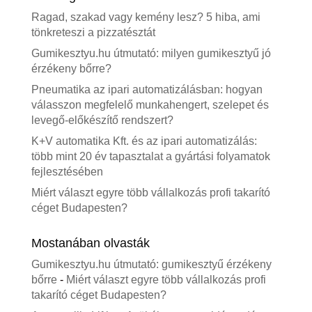
Ragad, szakad vagy kemény lesz? 5 hiba, ami
tönkreteszi a pizzatésztát
Gumikesztyu.hu útmutató: milyen gumikesztyű jó
érzékeny bőrre?
Pneumatika az ipari automatizálásban: hogyan
válasszon megfelelő munkahengert, szelepet és
levegő-előkészítő rendszert?
K+V automatika Kft. és az ipari automatizálás:
több mint 20 év tapasztalat a gyártási folyamatok
fejlesztésében
Miért választ egyre több vállalkozás profi takarító
céget Budapesten?
Mostanában olvasták
Gumikesztyu.hu útmutató: gumikesztyű érzékeny
bőrre
-
Miért választ egyre több vállalkozás profi
takarító céget Budapesten?