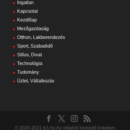
Ingatlan
Kapcsolat
Kezdőlap
Mezőgazdaság
Otthon, Lakberendezés
Sport, Szabadidő
Stílus, Divat
Technológia
Tudomány
Üzlet, Vállalkozás
© 2020-2021 tv1.hu Az oldalról kivezető linkeken