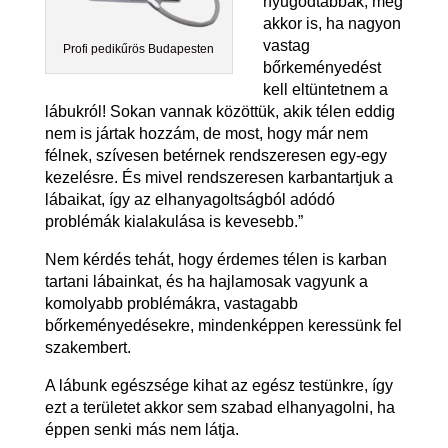
nyugodtabbak, még
akkor is, ha nagyon
vastag
Profi pedikűrös Budapesten
bőrkeményedést
kell eltüntetnem a
lábukról! Sokan vannak közöttük, akik télen eddig
nem is jártak hozzám, de most, hogy már nem
félnek, szívesen betérnek rendszeresen egy-egy
kezelésre. És mivel rendszeresen karbantartjuk a
lábaikat, így az elhanyagoltságból adódó
problémák kialakulása is kevesebb.”
Nem kérdés tehát, hogy érdemes télen is karban
tartani lábainkat, és ha hajlamosak vagyunk a
komolyabb problémákra, vastagabb
bőrkeményedésekre, mindenképpen keressünk fel
szakembert.
A lábunk egészsége kihat az egész testünkre, így
ezt a területet akkor sem szabad elhanyagolni, ha
éppen senki más nem látja.