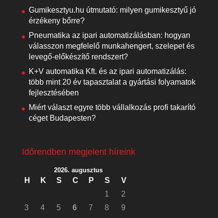
Gumikesztyu.hu útmutató: milyen gumikesztyű jó
érzékeny bőrre?
Pneumatika az ipari automatizálásban: hogyan
válasszon megfelelő munkahengert, szelepet és
levegő-előkészítő rendszert?
K+V automatika Kft. és az ipari automatizálás:
több mint 20 év tapasztalat a gyártási folyamatok
fejlesztésében
Miért választ egyre több vállalkozás profi takarító
céget Budapesten?
Időrendben megjelent híreink
2026. augusztus
H
K
S
C
P
S
V
1
2
3
4
5
6
7
8
9