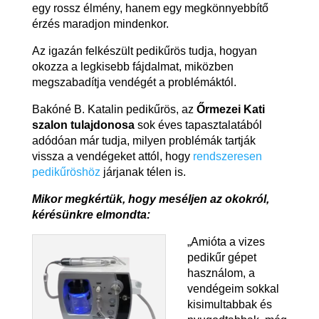
egy rossz élmény, hanem egy megkönnyebbítő
érzés maradjon mindenkor.
Az igazán felkészült pedikűrös tudja, hogyan
okozza a legkisebb fájdalmat, miközben
megszabadítja vendégét a problémáktól.
Bakóné B. Katalin pedikűrös, az
Őrmezei Kati
szalon tulajdonosa
sok éves tapasztalatából
adódóan már tudja, milyen problémák tartják
vissza a vendégeket attól, hogy
rendszeresen
pedikűröshöz
járjanak télen is.
Mikor megkértük, hogy meséljen az okokról,
kérésünkre elmondta:
„Amióta a vizes
pedikűr gépet
használom, a
vendégeim sokkal
kisimultabbak és