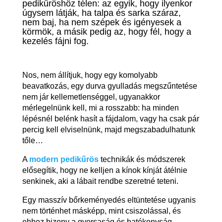
pedikűröshöz télen: az egyik, hogy ilyenkor
úgysem látják, ha talpa és sarka száraz,
nem baj, ha nem szépek és igényesek a
körmök, a másik pedig az, hogy fél, hogy a
kezelés fájni fog.
Nos, nem állítjuk, hogy egy komolyabb
beavatkozás, egy durva gyulladás megszűntetése
nem jár kellemetlenséggel, ugyanakkor
mérlegelnünk kell, mi a rosszabb: ha minden
lépésnél belénk hasít a fájdalom, vagy ha csak pár
percig kell elviselnünk, majd megszabadulhatunk
tőle…
A
modern pedikűrös
technikák és módszerek
elősegítik, hogy ne kelljen a kínok kínját átélnie
senkinek, aki a lábait rendbe szeretné teteni.
Egy masszív bőrkeményedés eltüntetése ugyanis
nem történhet másképp, mint csiszolással, és
ehhez bizony a gyorsaság és hatékonyság